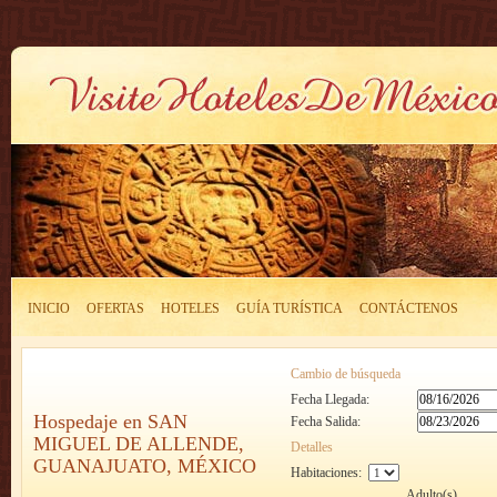
INICIO
OFERTAS
HOTELES
GUÍA TURÍSTICA
CONTÁCTENOS
Cambio de búsqueda
Fecha Llegada:
Hospedaje en SAN
Fecha Salida:
MIGUEL DE ALLENDE,
Detalles
GUANAJUATO, MÉXICO
Habitaciones:
Adulto(s)