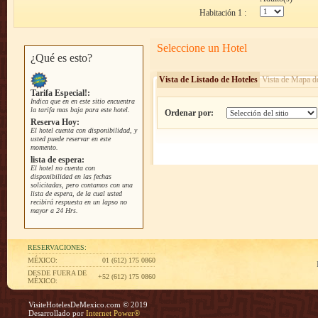
Habitación 1 :
Seleccione un Hotel
¿Qué es esto?
Vista de Listado de Hoteles
Vista de Mapa d
Tarifa Especial!:
Indica que en en este sitio encuentra
la tarifa mas baja para este hotel.
Ordenar por:
Reserva Hoy:
El hotel cuenta con disponibilidad, y
usted puede reservar en este
momento.
lista de espera:
El hotel no cuenta con
disponibilidad en las fechas
solicitadas, pero contamos con una
lista de espera, de la cual usted
recibirá respuesta en un lapso no
mayor a 24 Hrs.
RESERVACIONES:
MÉXICO:
01 (612) 175 0860
DESDE FUERA DE
+52 (612) 175 0860
MÉXICO:
VisiteHotelesDeMexico.com © 2019
Desarrollado por
Internet Power®