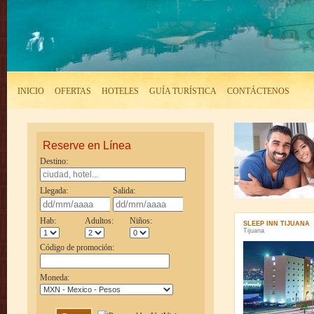
INICIO
OFERTAS
HOTELES
GUÍA TURÍSTICA
CONTÁCTENOS
Reserve en Línea
Destino:
Llegada:
Salida:
Hab:
Adultos:
Niños:
SLEEP INN TIJUANA
Tijuana
Código de promoción:
Moneda: