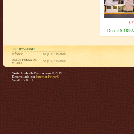
$ 
Desde $ 109
RESERVACIONES:
MÉXICO:
01 (612) 175 0860
DESDE FUERA DE
+52 (612) 175 0860
MÉXICO:
VisiteHotelesDeMexico.com © 2019
Desarrollado por
Internet Power®
Versión 5.0.5.1