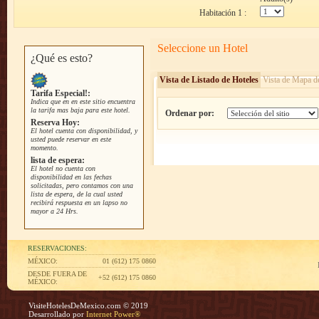
Habitación 1 :
Seleccione un Hotel
¿Qué es esto?
Vista de Listado de Hoteles
Vista de Mapa d
Tarifa Especial!:
Indica que en en este sitio encuentra
la tarifa mas baja para este hotel.
Ordenar por:
Reserva Hoy:
El hotel cuenta con disponibilidad, y
usted puede reservar en este
momento.
lista de espera:
El hotel no cuenta con
disponibilidad en las fechas
solicitadas, pero contamos con una
lista de espera, de la cual usted
recibirá respuesta en un lapso no
mayor a 24 Hrs.
RESERVACIONES:
MÉXICO:
01 (612) 175 0860
DESDE FUERA DE
+52 (612) 175 0860
MÉXICO:
VisiteHotelesDeMexico.com © 2019
Desarrollado por
Internet Power®