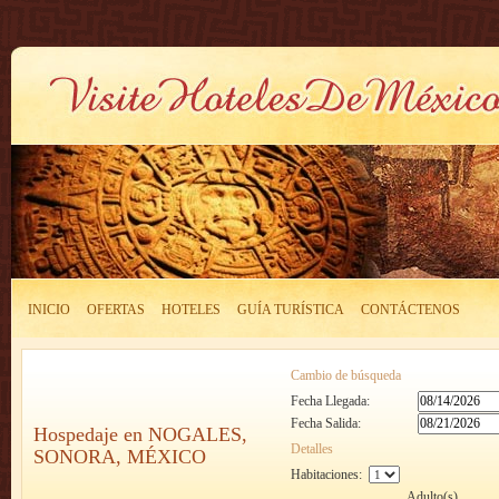
INICIO
OFERTAS
HOTELES
GUÍA TURÍSTICA
CONTÁCTENOS
Cambio de búsqueda
Fecha Llegada:
Fecha Salida:
Hospedaje en NOGALES,
Detalles
SONORA, MÉXICO
Habitaciones:
Adulto(s)