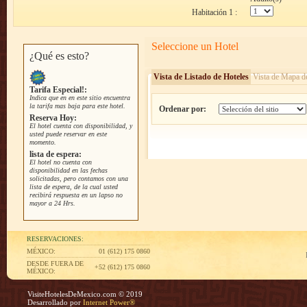
Habitación 1 :
Seleccione un Hotel
¿Qué es esto?
Vista de Listado de Hoteles
Vista de Mapa d
Tarifa Especial!:
Indica que en en este sitio encuentra
la tarifa mas baja para este hotel.
Ordenar por:
Reserva Hoy:
El hotel cuenta con disponibilidad, y
usted puede reservar en este
momento.
lista de espera:
El hotel no cuenta con
disponibilidad en las fechas
solicitadas, pero contamos con una
lista de espera, de la cual usted
recibirá respuesta en un lapso no
mayor a 24 Hrs.
RESERVACIONES:
MÉXICO:
01 (612) 175 0860
DESDE FUERA DE
+52 (612) 175 0860
MÉXICO:
VisiteHotelesDeMexico.com © 2019
Desarrollado por
Internet Power®