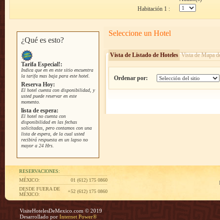
Habitación 1 :
Seleccione un Hotel
¿Qué es esto?
Vista de Listado de Hoteles
Vista de Mapa d
Tarifa Especial!:
Indica que en en este sitio encuentra
la tarifa mas baja para este hotel.
Ordenar por:
Reserva Hoy:
El hotel cuenta con disponibilidad, y
usted puede reservar en este
momento.
lista de espera:
El hotel no cuenta con
disponibilidad en las fechas
solicitadas, pero contamos con una
lista de espera, de la cual usted
recibirá respuesta en un lapso no
mayor a 24 Hrs.
RESERVACIONES:
MÉXICO:
01 (612) 175 0860
DESDE FUERA DE
+52 (612) 175 0860
MÉXICO:
VisiteHotelesDeMexico.com © 2019
Desarrollado por
Internet Power®