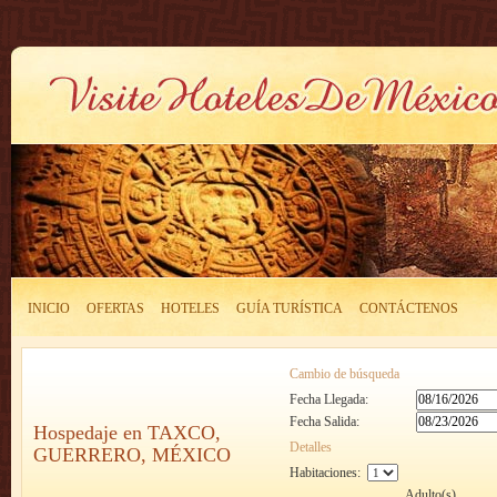
INICIO
OFERTAS
HOTELES
GUÍA TURÍSTICA
CONTÁCTENOS
Cambio de búsqueda
Fecha Llegada:
Fecha Salida:
Hospedaje en TAXCO,
Detalles
GUERRERO, MÉXICO
Habitaciones:
Adulto(s)