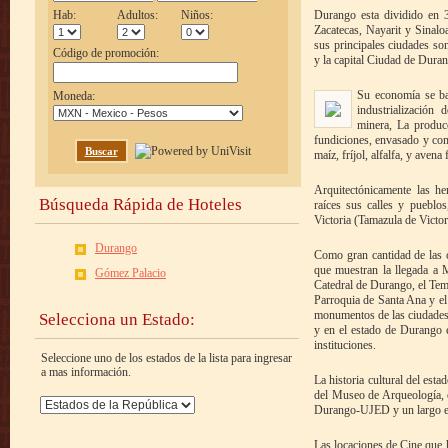
Hab:
Adultos:
Niños:
Durango esta dividido en 3
Zacatecas, Nayarit y Sinalo
sus principales ciudades so
Código de promoción:
y la capital Ciudad de Dura
Su economía se bas
Moneda:
industrialización 
minera, La producc
fundiciones, envasado y comp
Buscar
maíz, fríjol, alfalfa, y avena 
Arquitectónicamente las he
Búsqueda Rápida de Hoteles
raíces sus calles y pueblo
Victoria (Tamazula de Victo
Durango
Como gran cantidad de las c
que muestran la llegada a M
Gómez Palacio
Catedral de Durango, el Tem
Parroquia de Santa Ana y el 
monumentos de las ciudades 
Selecciona un Estado:
y en el estado de Durango e
instituciones.
Seleccione uno de los estados de la lista para ingresar
a mas información.
La historia cultural del est
del Museo de Arqueología, 
Durango-UJED y un largo et
Las locaciones de Cine que 