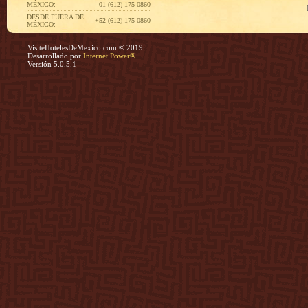
MÉXICO:
01 (612) 175 0860
DESDE FUERA DE
+52 (612) 175 0860
MÉXICO:
VisiteHotelesDeMexico.com © 2019
Desarrollado por
Internet Power®
Versión 5.0.5.1