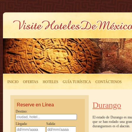
INICIO
OFERTAS
HOTELES
GUÍA TURÍSTICA
CONTÁCTENOS
Durango
Reserve en Línea
Destino:
El estado de Durango es mun
que se han rodado una gran 
Llegada:
Salida:
duranguenses es el alacrán.