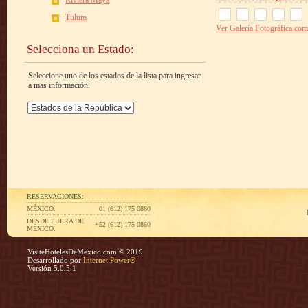
Riviera Maya
Tulum
Ver Galería Fotográfica com
Selecciona un Estado:
Seleccione uno de los estados de la lista para ingresar
a mas información.
RESERVACIONES:
MÉXICO:
01 (612) 175 0860
DESDE FUERA DE
+52 (612) 175 0860
MÉXICO:
VisiteHotelesDeMexico.com © 2019
Desarrollado por
Internet Power®
Versión 5.0.5.1