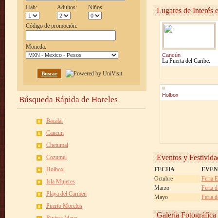
Hab:
Adultos:
Niños:
Lugares de Interés
Código de promoción:
Moneda:
Cancún
La Puerta del Caribe.
Buscar
Holbox
Búsqueda Rápida de Hoteles
Bacalar
Cancun
Chetumal
Eventos y Festivida
Cozumel
Holbox
FECHA
EVEN
Octubre
Feria 
Isla Mujeres
Marzo
Feria d
Playa del Carmen
Mayo
Feria d
Puerto Morelos
Galería Fotográfica