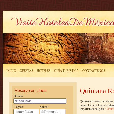
INICIO
OFERTAS
HOTELES
GUÍA TURÍSTICA
CONTÁCTENOS
Quintana R
Reserve en Línea
Destino:
Quintana Roo es uno de los 
cultural, el invaluable vest
Llegada:
Salida:
importantes del país.
Contin